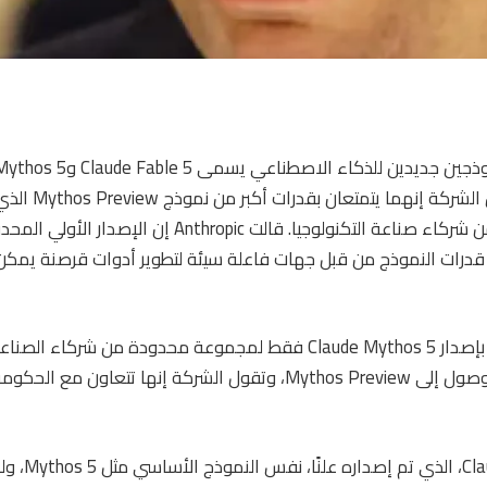
الثلاثاء، واللذان تقو
لمجموعة محدودة من شركاء صناعة التكنولوجيا. قالت thropic
قدرات النموذج من قبل جهات فاعلة سيئة لتطوير أدوات قرصنة يمكن
تقوم Anthropic حاليًا بإصدار Claude Mythos 5 فقط لمجموعة محدودة من ش
منهم على إمكانية الوصول إلى Mythos Preview، وتقول الشركة إنها تتعاو
يستخدم ude Fable 5