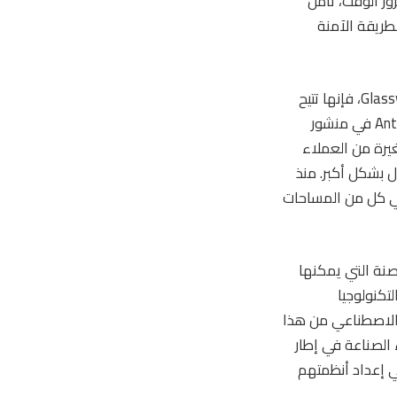
ر الوقت، تأمل
طريقة الآمنة
وقالت الشركة يوم الثلاثاء إنه بالإضافة إلى تقديم Claude Mythos 5 لشركاء مشروع Glasswing، فإنها تتيح
أيضًا إمكانية الوصول إلى “باحثين مختارين في علم الأحياء”. بالإضافة إلى ذلك، أشارت Anthropic في منشور
غيرة من العملاء
ل بشكل أكبر. منذ
هاية المطاف في كل من المساحات
صنة التي يمكنها
تكنولوجيا
 الاصطناعي من هذا
للمهاجمين. أطلقت Anthropic لأول مرة Mythos لشركاء الصناعة في إطار
بكرة في إعداد أنظمتهم