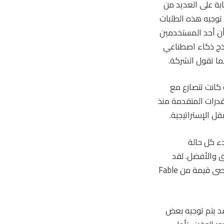
ابة على العديد من
 توجيه هذه الطلبات
صطناعي الأقدم، Claude Opus 4.8. إذا اشتبهت شركة Anthropic في أن أحد المستخدمين
وذج ذكاء اصطناعي
نتجات في Anthropic، Diane Penn، إن الشركة كانت تتصارع مع
ات الأمنية في برنامج Mythos وغيرها من القدرات المتقدمة منذ
ل الإستراتيجية.
يقة مفيدة، حتى لو لم يكن لدينا ما هو مثالي [solution] “لبدء كل حالة
يق والأفضل. لقد
انتهى بنا الأمر للتو إلى الشعور بأن هذا هو أفضل خيار للمنتج للمستخدمين للحصول على أقصى قيمة من Fable
قد يتم توجيه بعض