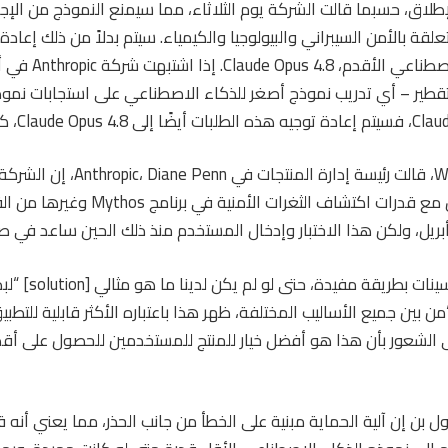
إطلاق، حسبما قالت الشركة يوم الثلاثاء، مما سيمنع النموذج من الإج
قة بالأمن السيبراني والبيولوجيا والكيمياء. سيتم بدلاً من ذلك إعادة
إلى نموذج الذكاء الا
لتقطير – أي تدريب نموذج أصغر للذكاء الاصطناعي على استجابات نم
في مقابلة مع WIRED، قالت رئيسة إدارة الم
مسألة كيفية التعامل مع قدرات اكتشاف الثغر
ريل، ولكن هذا الاختبار وإدخال المستخدم منذ ذلك الحين ساعد في صق
“نحن نحاول إجراء تحسينات بطر
ن بين جميع الأساليب المختلفة، ظهر هذا باعتباره الأكثر قابلية للتطب
ل بن إن آلية الحماية مبنية على الخطأ من جانب الحذر، مما يعني أنه 