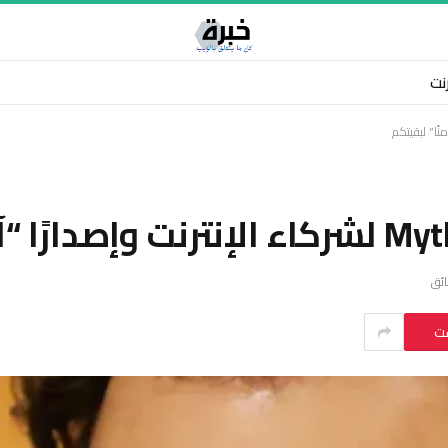
رنت
ست