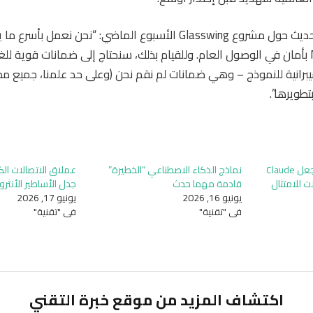
كتب Anthropic في تحديث حول مشروع Glasswing الأسبوع الماضي: “نحن 
على مستوى Mythos بأمان في الوصول العام. وللقيام بذلك، سنحتاج إلى ضمانات قوية
يبرانية للنموذج – وهي ضمانات لم نقم نحن (وعلى حد علمنا، جميع م
تطويرها”.
تقول Anthropic إنها ستجعل Claude
نماذج الذكاء الاصطناعي “الخطيرة”
عملاق الاتصالات ال
ترنت للامتثال
قادمة مهما حدث
جدل الأساطير الأنثر
يونيو 16, 2026
يونيو 17, 2026
في "تقنية"
في "تقنية"
اكتشاف المزيد من موقع خبرة التقني