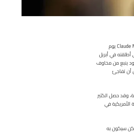
أصدرت Anthropic نموذجين جديدين للذكاء الاصطناعي يسمى Claude Fable 5 وClaude Mythos 5 يوم
ل الشركة إنهما يتمتعان بقدرات أكبر من نموذج Mythos Preview الذي أطلقته في أبريل
An إن الإصدار الأولي المحدود ينبع من مخاوف
 أن تفاجئ
ركاء الصناعة، وقد حصل الكثير
ن مع الحكومة الأمريكية في
Cla، الذي تم إصداره علنًا، نفس النموذج الأساسي مثل Mythos 5، ولكن سيكون به