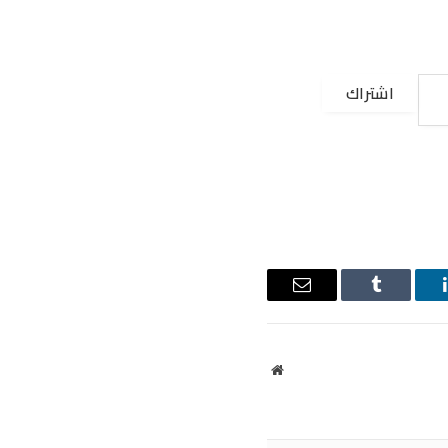
اشتراك
ينكدإن
Tumblr
البريد
الإلكتروني
موقع
الويب