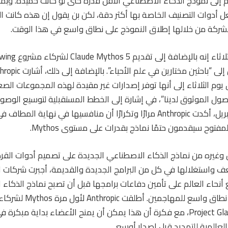
إلى نموذج الذكاء الاصطناعي الأقل قدرة حتى لو كانت حميدة. وبمرو
ل أدوات التصنيف الخاصة بها أكثر دقة، لكن بن يقول إن هذه كانت ال
لشركة من خلالها إطلاق النموذج على نطاق واسع في هذا الوقت.
يوم الثلاثاء إلى أنها توفر إصدارات غير مقيدة لهذه المجموعات الص
وصول الموثوق لدينا”، في إشارة إلى الخطط المستقبلية لتوسيع الوصو
إطلاق Mythos في أبريل، أكدت Anthropic مرارًا وتكرارًا أن منافسيها في ن
فتوح سيقدمون حتمًا نماذج بقدرات على مستوى Mythos.
وغيره من نماذج الذكاء الاصطناعي الجديدة على تصميم أدوات القر
ف واستغلالها في كل من البرامج الجديدة والقديمة، أجبرت شركات ال
نحاء العالم على تأمين دفاعات برامجها قبل أن تصبح نماذج الذكاء
المستوى متاحة على نطاق واسع 
اتحاد يسمى Project Glasswing، مع فكرة أن هذا يمكن أن يمنح الأعضاء بداية م
لعالمية للتهديد قبل إصدار أوسع.