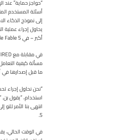
“حواجز حماية” عند ال
أسئلة المستخدم المتعل
يحاول إجراء عملية ا
أكبر – في Claude Fable 5، فسيتم إعادة توجيه هذه الطلبات أيضًا إلى Claude Opus 4.8، كما تقول الشركة.
ما قبل إصدارها في أب
استخدام، “يقول بن. “م
5.
في الوقت الحالي، يقو