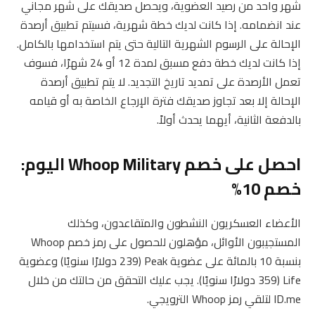
شهر واحد من رصيد العضوية، ويحصل صديقك على شهر مجاني
عند انضمامه. إذا كانت لديك خطة شهرية، فسيتم تطبيق أرصدة
الإحالة على الرسوم الشهرية التالية حتى يتم استخدامها بالكامل.
إذا كانت لديك خطة دفع مسبق لمدة 12 أو 24 شهرًا، فسوف
تعمل الأرصدة على تمديد تاريخ التجديد. لا يتم تطبيق أرصدة
الإحالة إلا بعد تجاوز صديقك فترة الإرجاع الخاصة به أو قيامه
بالدفعة الثانية، أيهما يحدث أولاً.
احصل على خصم Whoop Military اليوم:
خصم 10%
الأعضاء العسكريون النشطون والمتقاعدون، وكذلك
المستجيبون الأوائل، مؤهلون للحصول على رمز خصم Whoop
بنسبة 10 بالمائة على عضوية Peak (239 دولارًا سنويًا) وعضوية
Life (359 دولارًا سنويًا). يجب عليك التحقق من حالتك من خلال
ID.me لتلقي رمز Whoop الترويجي.