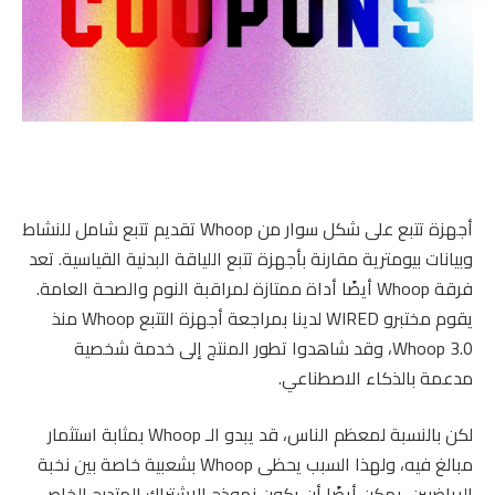
أجهزة تتبع على شكل سوار من Whoop
تقديم تتبع شامل للنشاط
وبيانات بيومترية مقارنة بأجهزة تتبع اللياقة البدنية القياسية. تعد
فرقة Whoop أيضًا أداة ممتازة لمراقبة النوم والصحة العامة.
يقوم مختبرو WIRED لدينا بمراجعة أجهزة التتبع Whoop منذ
Whoop 3.0، وقد شاهدوا تطور المنتج إلى خدمة شخصية
مدعمة بالذكاء الاصطناعي.
لكن بالنسبة لمعظم الناس، قد يبدو الـ Whoop بمثابة استثمار
مبالغ فيه، ولهذا السبب يحظى Whoop بشعبية خاصة بين نخبة
الرياضيين. يمكن أيضًا أن يكون نموذج الاشتراك المتدرج الخاص