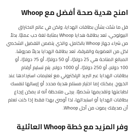
امنح هدية صحة أفضل مع Whoop
قل ما شئت بشأن بطاقات الهدايا، ولكن في عالم الاختراق
البيولوجي، تعد بطاقة هدايا Whoop بمثابة لغة حب عمليًا. بدلاً
من شراء جهاز Whoop بالكامل، والذي يتضمن التفضيل الشخصي
لكل من العضوية والفرقة، تعد بطاقة الهدايا بديلاً مدروسًا.
المبالغ المتاحة هي 25 دولارًا، أو 50 دولارًا، أو 75 دولارًا، أو
100 دولار، أو 250 دولارًا، أو 1000 دولار. يتم تسليم أرقام
بطاقات الهدايا عبر البريد الإلكتروني مع تعليمات استردادها عند
الخروج. يمكنك إما اختيار مستلم هدية محدد أو إرسالها لنفسك
لطباعتها وتقديمها شخصيًا. يرجى ملاحظة أنه لا يمكن إرجاع
بطاقات الهدايا أو استبدالها، لذا أوصي بهذا فقط إذا كنت تعلم
أن صديقك يموت من أجل Whoop.
وفر المزيد مع خطة Whoop العائلية