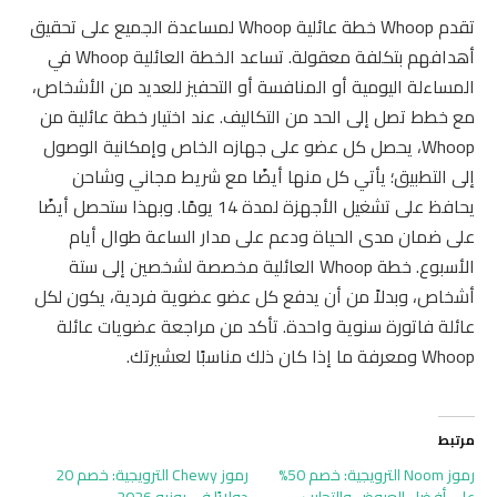
تقدم Whoop خطة عائلية Whoop لمساعدة الجميع على تحقيق
أهدافهم بتكلفة معقولة. تساعد الخطة العائلية Whoop في
المساءلة اليومية أو المنافسة أو التحفيز للعديد من الأشخاص،
مع خطط تصل إلى الحد من التكاليف. عند اختيار خطة عائلية من
Whoop، يحصل كل عضو على جهازه الخاص وإمكانية الوصول
إلى التطبيق؛ يأتي كل منها أيضًا مع شريط مجاني وشاحن
يحافظ على تشغيل الأجهزة لمدة 14 يومًا. وبهذا ستحصل أيضًا
على ضمان مدى الحياة ودعم على مدار الساعة طوال أيام
الأسبوع. خطة Whoop العائلية مخصصة لشخصين إلى ستة
أشخاص، وبدلاً من أن يدفع كل عضو عضوية فردية، يكون لكل
عائلة فاتورة سنوية واحدة. تأكد من مراجعة عضويات عائلة
Whoop ومعرفة ما إذا كان ذلك مناسبًا لعشيرتك.
مرتبط
رموز Noom الترويجية: خصم 50%
رموز Chewy الترويجية: خصم 20