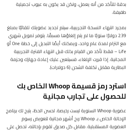
بدقة للتأكد من أنه يعمل، ولكن قد يكون به عيوب تجميلية
طفيفة.
بمجرد انتهاء النسخة التجريبية، سيتم تجديد عضويتك تلقائيًا بمبلغ
239 دولارًا سنويًا ما لم يتم إلغاؤها مسبقًا. يتوفر تمويل شهري
مع التزام لمدة عام واحد، ويمكنك أيضًا التبديل إلى خطة One أو
Life – فقط تأكد من القيام بذلك قبل انتهاء الفترة التجريبية
المجانية. إذا قررت الإلغاء، فسيتعين عليك إعادة جهازك وحزمة
البطارية مقابل تكلفة الشحن (6 دولارات).
استرد رمز قسيمة Whoop الخاص بك
للحصول على تجارب مجانية
عضوية Whoop السنوية ليست رخيصة. لحسن الحظ، يتيح لك برنامج
الإحالة الخاص بـ Whoop ربح أشهر مجانية لتعويض رسوم
العضوية المستقبلية. مقابل كل صديق تقوم بإحالته، تحصل على