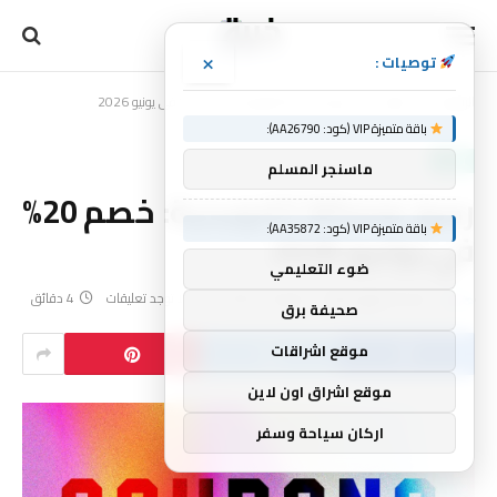
×
توصيات :
الرئيسية
تقنية
رموز Whoop الترويجية: خصم 20% في يونيو 2026
»
»
باقة متميزة VIP (كود: AA26790):
تقنية
ماسنجر المسلم
رموز Whoop الترويجية: خصم 20%
باقة متميزة VIP (كود: AA35872):
في يونيو 2026
ضوء التعليمي
بواسطة
فريق خبرة
يونيو 10, 2026
لا توجد تعليقات
4 دقائق
صحيفة برق
موقع اشراقات
موقع اشراق اون لاين
اركان سياحة وسفر