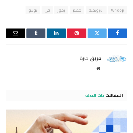
Whoop
الترويجية
خصم
رموز
في
يونيو
فيسبوك
تويتر
بينتيريست
لينكدإن
Tumblr
البريد
الإلكترو
فريق خبرة
موقع
الويب
المقالات
ذات الصلة