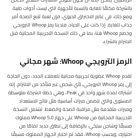
بالشركة مكلفًا للغاية بالنسبة للأجهزة التي ليست أدوات طبية.
ومع ذلك، في عالم الاختراق الحيوي، فإن لعبة تتبع الصحة أمر
جذاب للغاية. إذا كنت على الحياد، فلدينا رمز Whoop الترويجي
وخصم Whoop هنا، بما في ذلك النسخة التجريبية المجانية قبل
الالتزام بالشراء.
الرمز الترويجي Whoop: شهر مجاني
تقدم Whoop عضوية تجريبية مجانية للعملاء الجدد، دون الحاجة
إلى رمز Whoop الترويجي، لأي شخص غير متأكد من الالتزام. إنه
اشتراك لمدة شهر واحد في Peak، وهي خطة الشركة متوسطة
المستوى والتي تتضمن ميزات أساسية مثل نتائج الاستعداد
وميزات متقدمة مثل مراقبة الصحة والضغط. تشتمل النسخة
التجريبية المجانية من Whoop على جهاز Whoop 5.0 مملوك
مسبقًا وشاحن سلكي، بالإضافة إلى نطاق جديد تمامًا من
اختيارك. وبحسب Whoop، فقد تم اختبار الجهاز المملوك مسبقًا