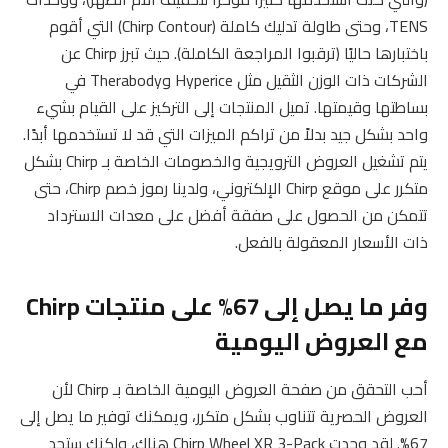
TENS، وحتى طاولة تدليك كاملة (Chirp Contour) التي أقوم
باختبارها حاليًا (ترقبوا المراجعة الكاملة). حيث تبرز Chirp عن
الشركات ذات الوزن الثقيل مثل Hyperice وTherabody في
بساطتها وقيمتها. تميل المنتجات إلى التركيز على القيام بشيء
واحد بشكل جيد بدلاً من تراكم الميزات التي قد لا تستخدمها أبدًا.
يتم تشغيل العروض الترويجية والخصومات الخاصة بـ Chirp بشكل
متكرر على موقع Chirp الإلكتروني، ولدينا رموز خصم Chirp، حتى
تتمكن من الحصول على صفقة أفضل على معدات الاسترداد
ذات الأسعار المعقولة بالفعل.
وفر ما يصل إلى 67% على منتجات Chirp
مع العروض اليومية
أحب التحقق من صفحة العروض اليومية الخاصة بـ Chirp لأن
العروض الحصرية تتناوب بشكل متكرر، ويمكنك توفير ما يصل إلى
67%. لقد وجدت Chirp Wheel XR 3-Pack هناك، ولكنك ستجد