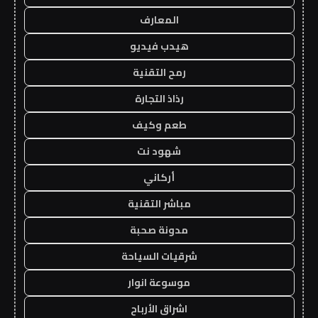
المعارف
هيدب فيديو
رمح التقنية
رذاذ التجارة
طعم وكيف
شهود نت
أركاني
مباشر التقنية
مدونة صحبة
شرقيات السياحة
موسوعة انوار
اشراق الأرباح