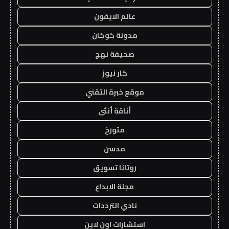
عالم الايفون
مدونة كوكان
صحيفة نهج
كار نيوز
موقع خبرة التقني
أناقة أنثى
متورخ
مدسن
روتانا تسويق
مجلة الابداع
نادي الترددات
استشارات اون لاين