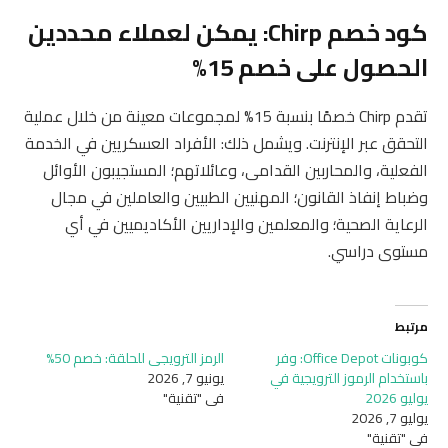
كود خصم Chirp: يمكن لعملاء محددين
الحصول على خصم 15%
تقدم Chirp خصمًا بنسبة 15% لمجموعات معينة من خلال عملية
التحقق عبر الإنترنت. ويشمل ذلك: الأفراد العسكريين في الخدمة
الفعلية، والمحاربين القدامى، وعائلاتهم؛ المستجيبون الأوائل
وضباط إنفاذ القانون؛ المهنيين الطبيين والعاملين في مجال
الرعاية الصحية؛ والمعلمين والإداريين الأكاديميين في أي
مستوى دراسي.
مرتبط
كوبونات Office Depot: وفر
الرمز الترويجي للحلقة: خصم 50%
باستخدام الرموز الترويجية في
يونيو 7, 2026
يوليو 2026
في "تقنية"
يوليو 7, 2026
في "تقنية"