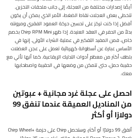
أيضًا إصدارات مختلفة من العجلة، إلى جانب ملحقات التخزين.
تتخطى بعض العجلات نقاط الضغط، الأمر الذي يمكن أن يكون
أفضل إذا كنت تركز على تحسين حركة العمود الفقري ومرونته
بدلاً من الحفر في العقد العنيدة. إذا ظهر Chirp RPM Mini بخصم
خاص، فمن المفيد التفكير في عملية الشراء الأولى. إنها في
الأساس عبارة عن أسطوانة كهربائية تعمل على عجن العضلات
بلطف أكثر من معظم أدوات التدليك الإيقاعية. كما أنها تأتي مع
حقيبة حمل، حتى تتمكن من وضعها في الحقيبة واصطحابها
معك.
احصل على عجلة غرد مجانية + عبوتين
من المناديل العميقة عندما تنفق 99
دولارًا أو أكثر
أنفق 99 دولارًا أو أكثر، وستحصل Chirp على حزمة Chirp Wheel+
Deep Tissue 2-Pack المجانية، والتي تباع بسعر 75 دولارًا.