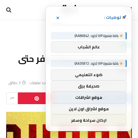
×
توصيات :
الرئيسية
تقنية
كوبونات خصم Chirp: وفر حتى 67%
»
»
باقة متميزة VIP (كود: AA86842):
تقنية
عالم الشباب
كوبونات خصم Chirp: وفر حتى
باقة متميزة VIP (كود: AA35872):
67%
ضوء التعليمي
بواسطة
فريق خبرة
يونيو 19, 2026
لا توجد تعليقات
3 دقائق
صحيفة برق
موقع اشراقات
موقع اشراق اون لاين
اركان سياحة وسفر