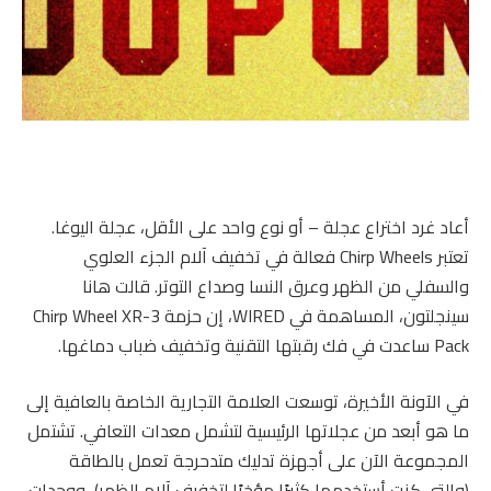
أعاد غرد اختراع
عجلة – أو نوع واحد على الأقل، عجلة اليوغا.
تعتبر Chirp Wheels فعالة في تخفيف آلام الجزء العلوي
والسفلي من الظهر وعرق النسا وصداع التوتر. قالت هانا
سينجلتون، المساهمة في WIRED، إن حزمة Chirp Wheel XR-3
Pack ساعدت في فك رقبتها التقنية وتخفيف ضباب دماغها.
في الآونة الأخيرة، توسعت العلامة التجارية الخاصة بالعافية إلى
ما هو أبعد من عجلاتها الرئيسية لتشمل معدات التعافي. تشتمل
المجموعة الآن على أجهزة تدليك متدحرجة تعمل بالطاقة
(والتي كنت أستخدمها كثيرًا مؤخرًا لتخفيف آلام الظهر)، ووحدات