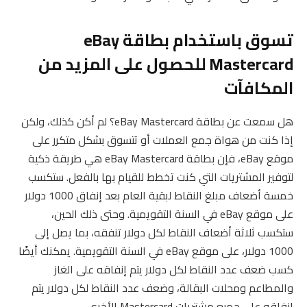
تسوق باستخدام بطاقة eBay
Mastercard للحصول على المزيد من
المكافآت
هل سمعت عن بطاقة eBay Mastercard؟ لم أكن كذلك، ولكن
إذا كنت من هواة جمع العملات أو تتسوق بشكل متكرر على
موقع eBay، فإن بطاقة eBay Mastercard هي طريقة ذكية
لتوفير المشتريات التي كنت تخطط للقيام بها بالفعل. ستكسب
خمسة أضعاف مبلغ النقاط لبقية العام بعد إنفاق 1000 دولار
على موقع eBay في السنة التقويمية. وحتى ذلك الحين،
ستكسب ثلاثة أضعاف النقاط لكل دولار تنفقه، بما يصل إلى
1000 دولار، على موقع eBay في السنة التقويمية. يمكنك أيضًا
كسب ضعف عدد النقاط لكل دولار يتم إنفاقه على الغاز
والمطاعم ومحلات البقالة، وضعف عدد النقاط لكل دولار يتم
إنفاقه على جميع مشتريات Mastercard الأخرى.