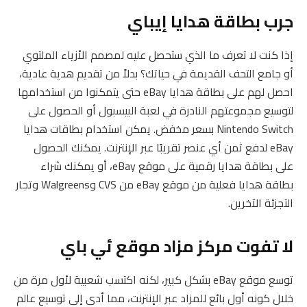
جرب بطاقة هدايا إيباي
إذا كنت لا تعرف ما الذي ستحصل عليه لمصمم الأزياء الملتوي
أو جامع التحف القديمة في حياتك؟ بدلاً من تقديم هدية عادية،
احصل لهم على بطاقة هدايا eBay حتى يتمكنوا من استخدامها
لتوسيع مجموعتهم النادرة في لعبة البيسبول أو الحصول على
Nintendo Switch بسعر مخفض. يمكن استخدام بطاقات هدايا
eBay لدفع ثمن أي عنصر تقريبًا عبر الإنترنت. يمكنك الحصول
على بطاقة هدايا رقمية على موقع eBay، أو يمكنك شراء
بطاقة هدايا فعلية من موقع eBay من CVS وWalgreens وتجار
التجزئة الآخرين.
لا تفوت مركز مزاد موقع ئي باي
توسع موقع eBay بشكل كبير، لكنه اكتسب شعبية لأول مرة من
خلال كونه أول بائع للمزاد عبر الإنترنت، مما أدى إلى توسيع عالم