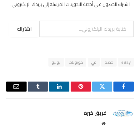
اشترك للحصول على أحدث التدوينات المرسلة إلى بريدك الإلكتروني.
كتابة بريدك الإلكتروني...
اشتراك
eBay
خصم
في
كوبونات
يونيو
فيسبوك
تويتر
بينتيريست
لينكدإن
Tumblr
البريد
الإلكترو
فريق خبرة
موقع
الويب