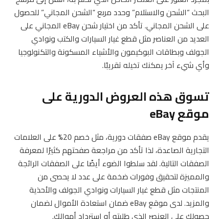
البحث “الشحن والاستلام” وحدد مربع “الشحن المجاني” للحصول
على الشحن المجاني. تأكد من اختيار شحن eBay المجاني على
العديد من العناصر مثل قطع غيار السيارات والكتب ونوادي
الجولف وبطاقات البوكيمون والأشياء المسكونة والتكنولوجيا
وأي شيء آخر يمكنك تخيله تقريبًا.
تسوق هذه العروض الدورية على
موقع eBay
يقدم موقع eBay صفقات دورية، مثل خصم 20% على العلامات
التجارية الصاعدة، لذا تأكد من مراجعة صفحتهم كثيرًا لمعرفة
الصفقات التالية. لقد سلطوا الضوء أيضًا على الصفقات الرائجة
والمميزة لتحقيق وفورات ضخمة على عدد لا يحصى من
المنتجات مثل قطع غيار السيارات ونوادي الجولف والأحذية
والمزيد. لدى موقع eBay ضمان استعادة الأموال لضمان
حصولك على العنصر الذي طلبته أو استرداد أموالك.