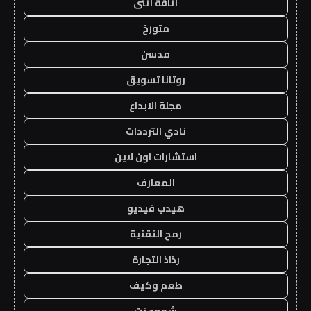
أناقة أنثى
متورخ
مدسن
روتانا تسويق
مجلة الابداع
نادي الترددات
استشارات اون لاين
المعارف
هيدب فيديو
رمح التقنية
رذاذ التجارة
طعم وكيف
شهود نت