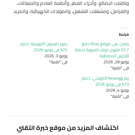
وناقلات البضائع، وأجزاء القطر، وأنظمة العادم والانبعاثات،
والفرامل، ومشغلات التشغيل، والمولدات الكهربائية، والمزيد.
مرتبط
يتعين على موقع Ebay دفع
رموز دايسون الترويجية: خصم
55.7 مليون دولار كتسوية لحملة
25% في يونيو 2026
التحرش المضطربة
يونيو 3, 2026
يوليو 28, 2026
في "تقنية"
في "تقنية"
رمز Newegg الترويجي: خصم
10% في يونيو 2026
يونيو 4, 2026
في "تقنية"
اكتشاف المزيد من موقع خبرة التقني