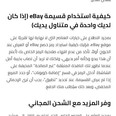
كيفية استخدام قسيمة eBay (إذا كان
لديك واحدة في متناول يديك)
بمجرد الاطلاع على خيارات العناصر التي لا نهاية لها تقريبًا على
موقع eBay، فإليك كيفية استرداد رمز خصم eBay أو العرض عند
الخروج: أولاً، تأكد من عدم انتهاء صلاحية الرمز الخاص بك (أعلم
أن هذا يبدو وكأنه أمر بديهي، ولكنك لا تريد أن تصاب بخيبة أمل
عندما تظهر تلك النافذة المنبثقة “غير الصالحة” المخيفة على
الشاشة). أدخل الرمز في قسم “إضافة كوبونات”، أو حدد المربع
إذا تم عرض القسيمة. عند تحديد “تطبيق”، يجب أن ترى الإجمالي
المخفض، وبعد ذلك سيُطلب منك الدفع.
وفر المزيد مع الشحن المجاني
بمجرد العثور على العنصر الخاص الذي تحلم به، انتقل إلى مرشح