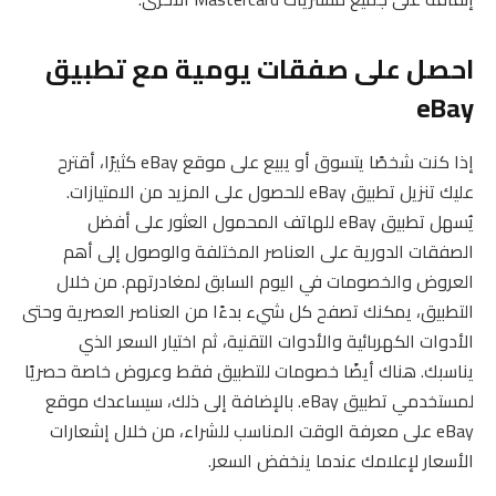
احصل على صفقات يومية مع تطبيق
eBay
إذا كنت شخصًا يتسوق أو يبيع على موقع eBay كثيرًا، أقترح
عليك تنزيل تطبيق eBay للحصول على المزيد من الامتيازات.
يُسهل تطبيق eBay للهاتف المحمول العثور على أفضل
الصفقات الدورية على العناصر المختلفة والوصول إلى أهم
العروض والخصومات في اليوم السابق لمغادرتهم. من خلال
التطبيق، يمكنك تصفح كل شيء بدءًا من العناصر العصرية وحتى
الأدوات الكهربائية والأدوات التقنية، ثم اختيار السعر الذي
يناسبك. هناك أيضًا خصومات للتطبيق فقط وعروض خاصة حصريًا
لمستخدمي تطبيق eBay. بالإضافة إلى ذلك، سيساعدك موقع
eBay على معرفة الوقت المناسب للشراء، من خلال إشعارات
الأسعار لإعلامك عندما ينخفض ​​السعر.