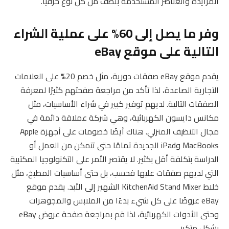
المزايدة والعناصر المستخدمة بلطف من كل نوع حرفيًا.
وفر ما يصل إلى 60% على عملية الشراء
التالية على موقع eBay
يقدم موقع eBay صفقات دورية، مثل خصم 20% على العلامات
التجارية الصاعدة، لذا تأكد من مراجعة صفحتهم كثيرًا لمعرفة
الصفقات التالية. لديهم توفير كبير في شراء الأساسيات، مثل
مكانس دايسون الكهربائية، وهي شركة عملاقة دائمة في
مجال التنظيف المنزلي. هناك أيضًا خصومات على أجهزة Apple
MacBooks وiPad الجديدة تمامًا حتى تتمكن من العمل أو
الدراسة بتكلفة أقل بكثير. لا يقتصر الأمر على التكنولوجيا المكتبية
التي لديهم صفقات عليها فحسب، بل حتى أساسيات المطبخ، مثل
خلاط KitchenAid Stand Mixer الشهير إلى الأبد. يقدم موقع
eBay عروضًا على كل شيء بدءًا من الملابس والمجوهرات
وحتى الأدوات الكهربائية، لذا قم بمراجعة صفحة عروض eBay
بشكل متكرر.