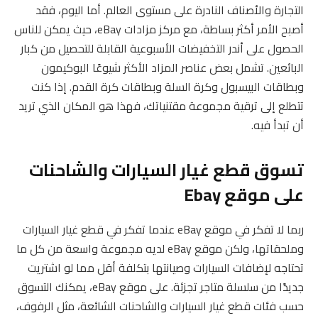
التجارة والأصناف النادرة على مستوى العالم. أما اليوم، فقد
أصبح الأمر أكثر بساطة، مع مركز مزادات eBay، حيث يمكن للناس
الحصول على أندر التخفيضات الأسبوعية القابلة للتحصيل من كبار
البائعين. تشمل بعض عناصر المزاد الأكثر شيوعًا البوكيمون
وبطاقات البيسبول وكرة السلة وبطاقات كرة القدم. إذا كنت
تتطلع إلى ترقية مجموعة مقتنياتك، فهذا هو المكان الذي تريد
أن تبدأ فيه.
تسوق قطع غيار السيارات والشاحنات
على موقع Ebay
ربما لا تفكر في موقع eBay عندما تفكر في قطع غيار السيارات
وملحقاتها، ولكن موقع eBay لديه مجموعة واسعة من كل ما
تحتاجه لإضافات السيارات وصيانتها بتكلفة أقل مما لو اشتريت
جديدًا من سلسلة متاجر تجزئة. على موقع eBay، يمكنك التسوق
حسب فئات قطع غيار السيارات والشاحنات الشائعة، مثل الرفوف،