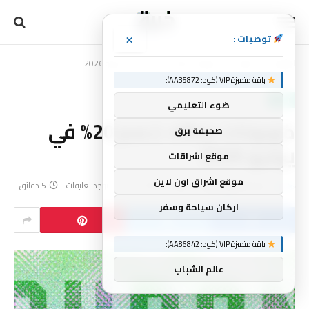
×
توصيات :
الرئيسية
تقنية
كوبونات eBay: خصم 20% في يونيو 2026
»
»
باقة متميزة VIP (كود: AA35872):
تقنية
ضوء التعليمي
كوبونات eBay: خصم 20% في
صحيفة برق
يونيو 2026
موقع اشراقات
موقع اشراق اون لاين
بواسطة
فريق خبرة
يونيو 10, 2026
لا توجد تعليقات
5 دقائق
اركان سياحة وسفر
باقة متميزة VIP (كود: AA86842):
عالم الشباب