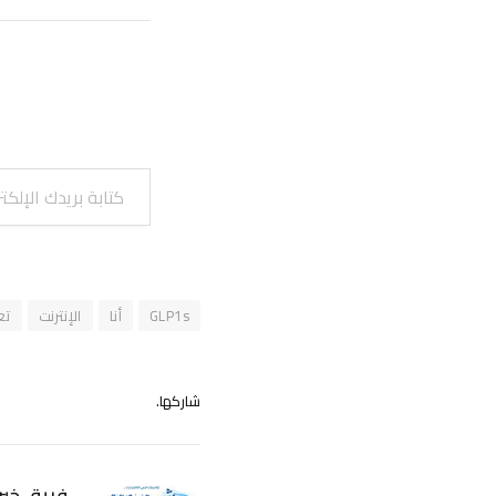
كتابة بريدك الإلكتروني...
GLP1s
أنا
الإنترنت
تع
شاركها.
فريق خبر