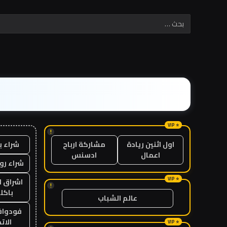
!
شراء ب
اول اثنين ريادة
مشاركة ارباح
اعمال
ادسنس
شراء رو
اشراق ل
!
باكل
عالم الشباب
فودوافو
الات