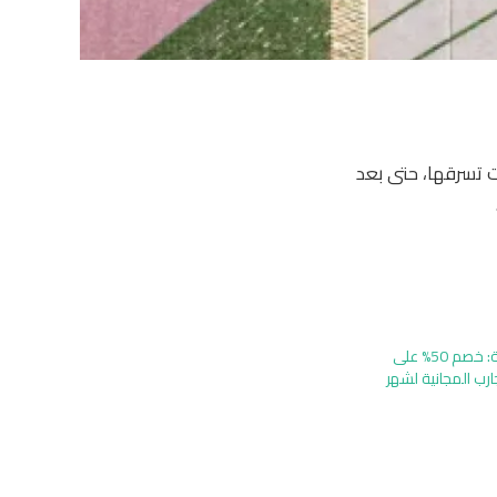
 عن بعد التي تبيع منتجات GLP-1 المركبة كانت تسرقها، حتى بعد
رموز Noom الترويجية: خصم 50% على
رب المجانية لشهر