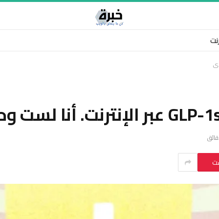
رنت
ست