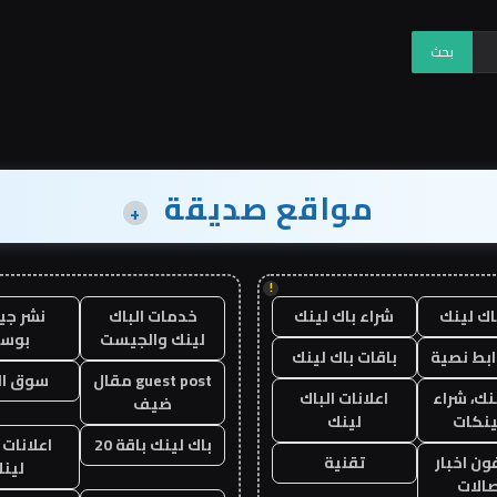
مواقع صديقة
+
!
اك لينك
شراء باك لينك
خدمات الباك
نشر ج
لينك والجيست
بوس
ابط نصية
باقات باك لينك
guest post مقال
سوق ال
نك، شراء
اعلانات الباك
ضيف
ينكات
لينك
باك لينك باقة 20
اعلانات 
ن اخبار
تقنية
لين
صالات