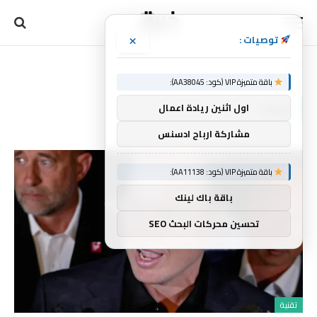
×
توصيات :
الرئيسية
إنكار
»
باقة متميزة VIP (كود: AA38045):
إنكار
اول اثنين ريادة اعمال
مشاركة ارباح ادسنس
باقة متميزة VIP (كود: AA11138):
باقة باك لينك
تحسين محركات البحث SEO
تقنية