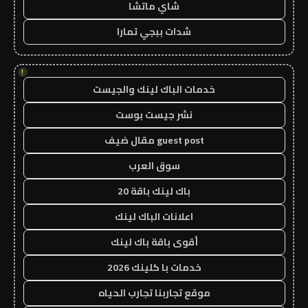
شاي ماتشا
شدات ببجي تمارا
!
خدمات الباك لينك والجيست
نشر جيست بوست
guest post مقال ضيف
سوق العرب
باك لينك باقة 20
اعلانات الباك لينك
أقوى باقة باك لينك
خدمات با كلينك 2026
موقع تجاربنا تجارب الحياه