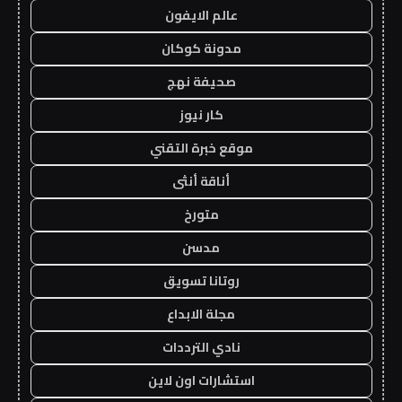
عالم الايفون
مدونة كوكان
صحيفة نهج
كار نيوز
موقع خبرة التقني
أناقة أنثى
متورخ
مدسن
روتانا تسويق
مجلة الابداع
نادي الترددات
استشارات اون لاين