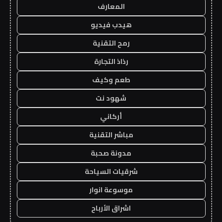
المعارف
هيدب فيديو
رمح التقنية
رذاذ التجارة
طعم وكيف
شهود نت
أركاني
مباشر التقنية
مدونة صحبة
شرقيات السياحة
موسوعة انوار
اشراق الأرباح