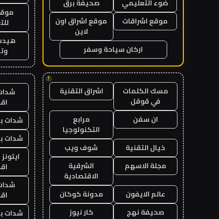
ضوء التعليمي
صحيفة برق
موقع
موقع اشراقات
موقع اشراق اون
للت
لاين
هيدب
اركان سياحة وسفر
وتر
!
مسك الكلمات
اشراق التقنية
شدات
في قوقل
اق
ان سفن
مرابع
شدات بب
التكنولوجيا
شدات بب
خيال التقنية
شوف ويب
ايتونز
مجلة الاسهم
الشرقية
اق
الاقتصادية
شدات
عالم الايفون
مدونة كوكان
اق
صحيفة نهج
كار نيوز
شدات بب