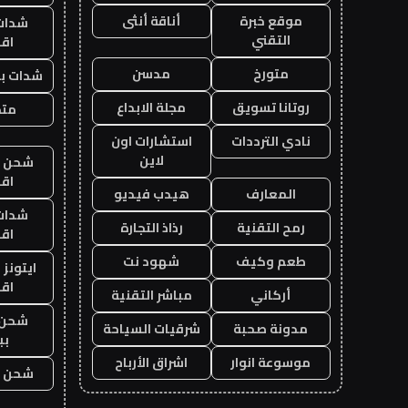
موقع خبرة
أناقة أنثى
شدات
التقني
اق
متورخ
مدسن
شدات بب
روتانا تسويق
مجلة الابداع
متجر
نادي الترددات
استشارات اون
لاين
شحن يل
اق
المعارف
هيدب فيديو
شدات
رمح التقنية
رذاذ التجارة
اق
طعم وكيف
شهود نت
ايتونز
اق
أركاني
مباشر التقنية
شحن 
مدونة صحبة
شرقيات السياحة
بب
موسوعة انوار
اشراق الأرباح
شحن يل