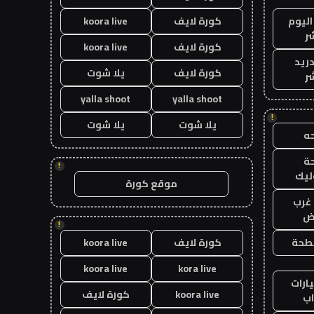
اليوم
كورة لايف
koora live
ر
كورة لايف
koora live
دريد
كورة لايف
يلا شوت
ر
yalla shoot
yalla shoot
!
يلا شوت
يلا شوت
ه
ة
!
ليك
موقع كورة
غرب
اض
!
طحة
كورة لايف
koora live
koora live
kora live
ارات
koora live
كورة لايف
ب