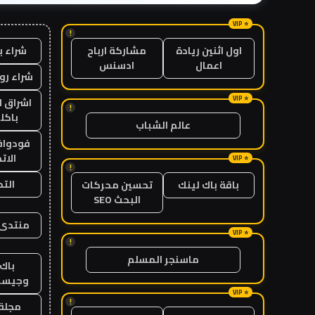
!
شراء ب
اول اثنين ريادة
مشاركة ارباح
اعمال
ادسنس
شراء رو
اشراق ل
!
باكل
عالم الشباب
فودوافو
الات
!
الت
باقة باك لينك
تحسين محركات
البحث SEO
منتدى 
!
ماسنجر المسلم
باك 
وجيست
!
مجلة 