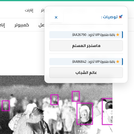
خبرات نت
منوعات التواصل
كمبيوتر
إنترنت
×
توصيات :
خبرات نت
منوعات التواصل
كمبيوتر
إنت
باقة متميزة VIP (كود: AA26790):
الرئيسية
الاعتقال
»
ماسنجر المسلم
الاعتقال
باقة متميزة VIP (كود: AA86842):
عالم الشباب