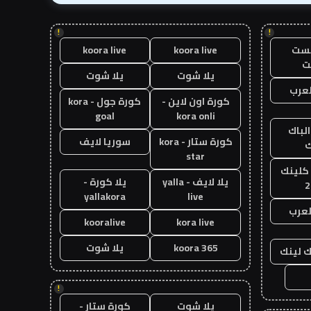
!
!
يست
koora live
koora live
ت
يلا شوت
يلا شوت
عرب
كورة اون لاين -
كورة جول - kora
goal
kora onli
الباك
كورة ستار - kora
سوريا لايف
ك
star
 كلينك
يلا لايف - yalla
يلا كورة -
2
yallakora
live
لعرب
kooralive
kora live
koora 365
يلا شوت
ك لينك
!
يلا شوت
كورة ستار -