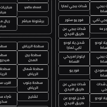
 ببجي
شدات ببجي تمارا
yalla shoot
مباريات 
ساط
مباش
جي تابي
فور يو ستور
برشلونة مباشر
ريال م
مباش
 4u
شدات ببجي عن
طريق الايدي
ا لودو
شحن يلا لودو
سطحة الرياض
سطح
ساط
تابي تمارا
سطحة بين
سطح
 ببجي
ايتونز امريكي
المدن
هيدرو
ساط
اقساط
سطحة شمال
سطحة 
 سعودي
فور يو
الرياض
الري
ساط
سطحة جنوب
اقرب س
شدات
شدات ببجي عن
الرياض
جي
طريق الايدي
تشليح
شراء سي
ا لودو
شحن لودو عن
سكرا
طريق الايدي