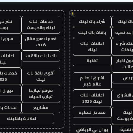
!
اك لينك
شراء باك لينك
خدمات الباك
نشر ج
لينك والجيست
بوس
ابط نصية
باقات باك لينك
guest post مقال
سوق ال
نك، شراء
اعلانات الباك
ضيف
ينكات
لينك
باك لينك باقة 20
اعلانات 
ن اخبار
تقنية
لين
صالات
أقوى باقة باك
خدمات با
دريس
اشراق العالم
لينك
026
عالم كبير
موقع تجاربنا
ديوان ا
الاشراق
اعلانات الباك
تجارب الحياه
لينك 2026
مشاريع
اعلانات با
لينك
مصادر التعليم
 بوست
اعلانات باكلينك
تقنية
يو ان بي الرياضي