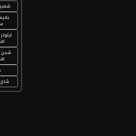
شعبية
بلاي
ست
ايتونز
اق
شحن يل
اق
ح
شاي 