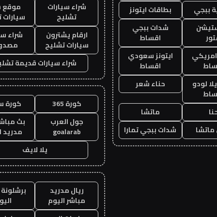
شراء سيارات
موقع ش
 ببجي
بطاقات ايتونز
تشليح
سيارات 
ستيشن
شدات ببجي
ارقام يشترون
شراء سي
ور
اقساط
سيارات تشليح
مصدو
 امريكي
ايتونز سعودي
شراء سيارات قديمة تشلي
ساط
اقساط
ا لودو
حناء شعر
ساط
كورة 365
كورة س
نا
ماتشا
جول العرب
بث مباشر
ماتشا
شدات ببجي تمارا
goalarab
مدريد ا
يلا لايف
ريال مدريد
برشلونة 
مباشر اليوم
اليو