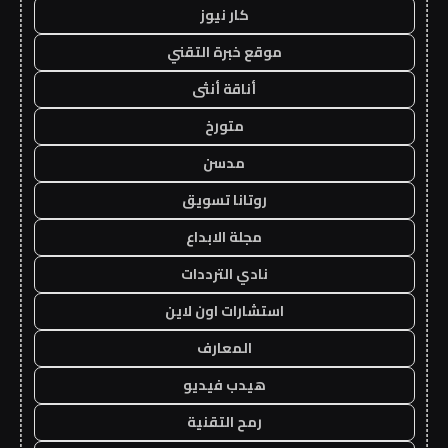
كار نيوز
موقع خبرة التقني
أناقة أنثى
متورخ
مدسن
روتانا تسويق
مجلة الابداع
نادي الترددات
استشارات اون لاين
المعارف
هيدب فيديو
رمح التقنية