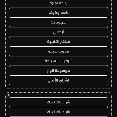
رذاذ التجارة
طعم وكيف
شهود نت
أركاني
مباشر التقنية
مدونة صحبة
شرقيات السياحة
موسوعة انوار
اشراق الأرباح
!
شراء باك لينك
شراء باك لينك