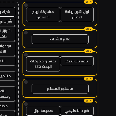
!
شراء ب
اول اثنين ريادة
مشاركة ارباح
اعمال
ادسنس
شراء رو
اشراق ل
!
باكل
عالم الشباب
فودوافو
الات
!
الت
باقة باك لينك
تحسين محركات
البحث SEO
منتدى 
!
ماسنجر المسلم
باك 
وجيست
!
مجلة 
ضوء التعليمي
صحيفة برق
موقع