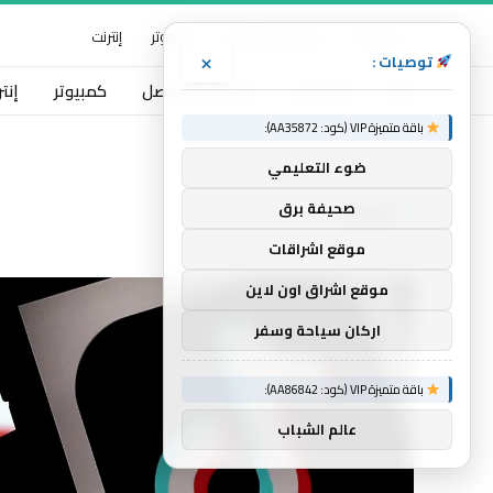
خبرات نت
منوعات التواصل
كمبيوتر
إنترنت
×
توصيات :
خبرات نت
منوعات التواصل
كمبيوتر
إنت
باقة متميزة VIP (كود: AA35872):
الرئيسية
تعرفه
»
ضوء التعليمي
تعرفه
صحيفة برق
موقع اشراقات
موقع اشراق اون لاين
اركان سياحة وسفر
باقة متميزة VIP (كود: AA86842):
عالم الشباب