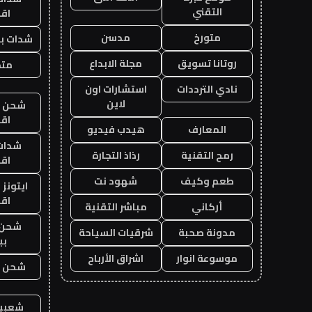
التقني
اق
متورخ
مدسن
شدات بب
روتانا تسويق
مجلة الابداع
متجر
نادي الترددات
استشارات اون
لاين
شحن يل
اق
المعارف
هيدب فيديو
شدات
رمح التقنية
رذاذ التجارة
اق
طعم وكيف
شهود نت
ايتونز
اق
أركاني
مباشر التقنية
شحن 
مدونة صحبة
شرقيات السياحة
بب
موسوعة انوار
اشراق الأرباح
شحن يل
شعبية