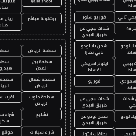
yalla shoot
مباريات 
ساط
مباش
جي تابي
فور يو ستور
برشلونة مباشر
ريال م
مباش
 4u
شدات ببجي عن
طريق الايدي
ا لودو
شحن يلا لودو
سطحة الرياض
سطح
ساط
تابي تمارا
سطحة بين
سطح
 ببجي
ايتونز امريكي
المدن
هيدرو
ساط
اقساط
سطحة شمال
سطحة 
 سعودي
فور يو
الرياض
الري
ساط
سطحة جنوب
اقرب س
شدات
شدات ببجي عن
الرياض
جي
طريق الايدي
تشليح
شراء سي
ا لودو
شحن لودو عن
سكرا
طريق الايدي
شراء سيارات
موقع ش
 ببجي
بطاقات ايتونز