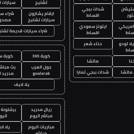
تشليح
سيارات 
ستيشن
شدات ببجي
ارقام يشترون
شراء سي
ور
اقساط
سيارات تشليح
مصدو
 امريكي
ايتونز سعودي
شراء سيارات قديمة تشلي
ساط
اقساط
ا لودو
حناء شعر
ساط
كورة 365
كورة س
نا
ماتشا
جول العرب
بث مباشر
ماتشا
شدات ببجي تمارا
goalarab
مدريد ا
يلا لايف
ريال مدريد
برشلونة 
مباشر اليوم
اليو
مباريات اليوم
يلا لا
مباشر