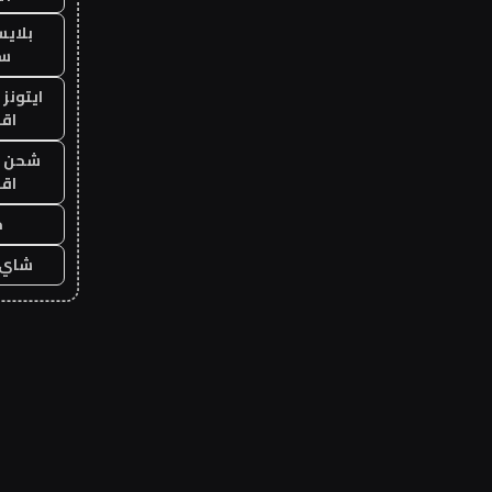
بلاي
ست
ايتونز
اق
شحن يل
اق
ح
شاي 