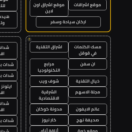
موقع اشراقات
موقع اشراق اون
للت
لاين
هيدب
اركان سياحة وسفر
وتر
!
مسك الكلمات
اشراق التقنية
شدات
في قوقل
اق
ان سفن
مرابع
شدات بب
التكنولوجيا
شدات بب
خيال التقنية
شوف ويب
ايتونز
مجلة الاسهم
الشرقية
اق
الاقتصادية
شدات
عالم الايفون
مدونة كوكان
اق
صحيفة نهج
كار نيوز
شدات بب
موقع خبرة
أناقة أنثى
شدات