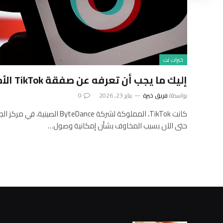
خبرات نت
إليك ما يجب أن تعرفه عن صفقة TikTok الأمريكية
بواسطة
فريق خبرة
يناير 23, 2026
0
كانت TikTok، المملوكة لشركة eDance
حتى الآن بسبب المخاوف بشأن إمكانية وصول…