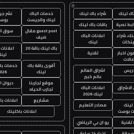
!
اك لينك
شراء باك لينك
خدمات الباك
نشر ج
لينك والجيست
بوس
ابط نصية
باقات باك لينك
guest post مقال
سوق ال
نك، شراء
اعلانات الباك
ضيف
ينكات
لينك
باك لينك باقة 20
اعلانات 
ن اخبار
تقنية
لين
صالات
أقوى باقة باك
خدمات با
دريس
اشراق العالم
لينك
026
عالم كبير
موقع تجاربنا
ديوان ا
الاشراق
اعلانات الباك
تجارب الحياه
لينك 2026
مشاريع
اعلانات با
لينك
مصادر التعليم
 بوست
اعلانات باكلينك
تقنية
يو ان بي الرياضي
 حالة
اخبار 24 ساعة