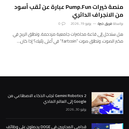
منصة خيرات Pump.Fun عبارة عن ثقب أسود
من الانجراف الدائري
بواسطة
فريق خبرة
يونيو 19, 2026
0
هل ستدخل إلى قاعة محاضرات جامعية مزدحمة، وتطلق الريح في
مكبر الصوت، وتطلق صوت “fartcoin” في أعلى رئتيك؟ إذا كان…
Gemini Robotics 2 تجلب الذكاء الاصطناعي من
Google إلى العالم المادي
يوليو 30, 2026
قدامى المحاربين في DOGE يحصلون على وظائف