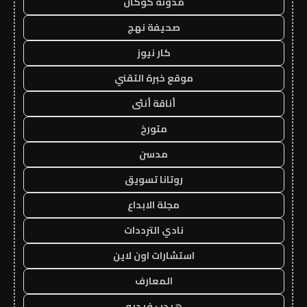
مدونة كوكان
صحيفة نهج
كار نيوز
موقع خبرة التقني
أناقة أنثى
متورخ
مدسن
روتانا تسويق
مجلة الابداع
نادي الترددات
استشارات اون لاين
المعارف
هيدب فيديو