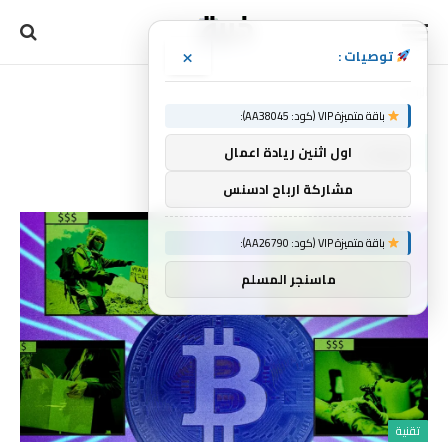
×
توصيات :
الرئيسية
خيرات
»
باقة متميزة VIP (كود: AA38045):
خيرات
اول اثنين ريادة اعمال
مشاركة ارباح ادسنس
باقة متميزة VIP (كود: AA26790):
ماسنجر المسلم
تقنية