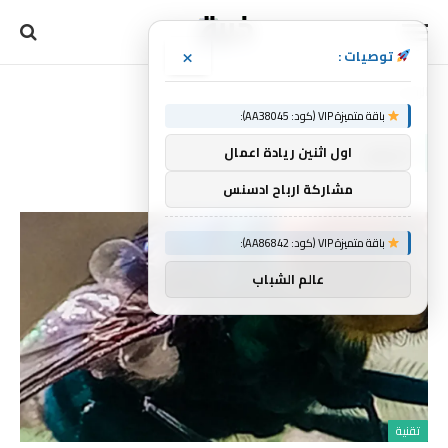
×
توصيات :
الرئيسية
لحوم
»
باقة متميزة VIP (كود: AA38045):
لحوم
اول اثنين ريادة اعمال
مشاركة ارباح ادسنس
باقة متميزة VIP (كود: AA86842):
عالم الشباب
تقنية