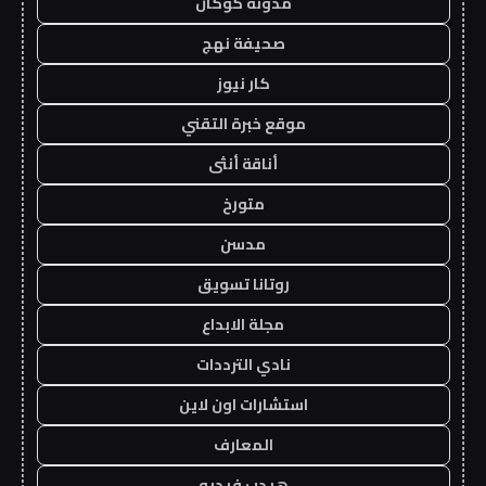
مدونة كوكان
صحيفة نهج
كار نيوز
موقع خبرة التقني
أناقة أنثى
متورخ
مدسن
روتانا تسويق
مجلة الابداع
نادي الترددات
استشارات اون لاين
المعارف
هيدب فيديو