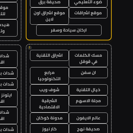
ضوء التعليمي
صحيفة برق
موقع
موقع اشراقات
موقع اشراق اون
للت
لاين
هيدب
اركان سياحة وسفر
وتر
!
مسك الكلمات
اشراق التقنية
شدات
في قوقل
اق
ان سفن
مرابع
شدات بب
التكنولوجيا
شدات بب
خيال التقنية
شوف ويب
ايتونز
مجلة الاسهم
الشرقية
اق
الاقتصادية
شدات
عالم الايفون
مدونة كوكان
اق
صحيفة نهج
كار نيوز
شدات بب