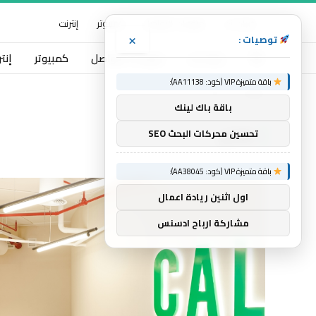
خبرات نت
منوعات التواصل
كمبيوتر
إنترنت
×
توصيات :
خبرات نت
منوعات التواصل
كمبيوتر
إنت
باقة متميزة VIP (كود: AA11138):
الرئيسية
للأكل
»
باقة باك لينك
للأكل
تحسين محركات البحث SEO
باقة متميزة VIP (كود: AA38045):
اول اثنين ريادة اعمال
مشاركة ارباح ادسنس