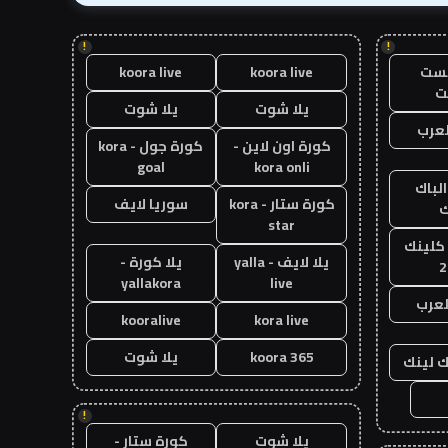
!
!
يست
koora live
koora live
ت
يلا شوت
يلا شوت
عرب
كورة اون لاين -
كورة جول - kora
goal
kora onli
الباك
كورة ستار - kora
سوريا لايف
ك
star
 كلينك
يلا لايف - yalla
يلا كورة -
2
yallakora
live
لعرب
kooralive
kora live
koora 365
يلا شوت
ك لينك
!
يلا شوت
كورة ستار -