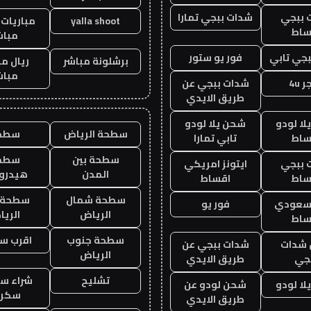
 ببجي
شدات ببجي تمارا
yalla shoot
مباريات 
ساط
مباش
جي تابي
فور يو ستور
برشلونة مباشر
ريال م
مباش
 4u
شدات ببجي عن
طريق الايدي
ا لودو
شحن يلا لودو
سطحة الرياض
سطح
ساط
تابي تمارا
سطحة بين
سطح
 ببجي
ايتونز امريكي
المدن
هيدرو
ساط
اقساط
سطحة شمال
سطحة 
 سعودي
فور يو
الرياض
الري
ساط
سطحة جنوب
اقرب س
شدات
شدات ببجي عن
الرياض
جي
طريق الايدي
تشليح
شراء سي
ا لودو
شحن لودو عن
سكرا
طريق الايدي