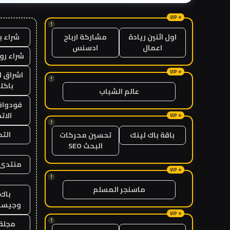
!
شراء ب
اول اثنين ريادة
مشاركة ارباح
اعمال
ادسنس
شراء رو
اشراق ل
!
باكل
عالم الشباب
فودوافو
الات
!
الت
باقة باك لينك
تحسين محركات
البحث SEO
منتدى 
!
ماسنجر المسلم
باك 
وجيست
!
مجلة 