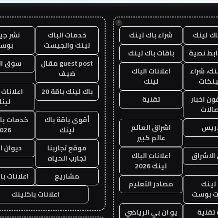
!
اك لينك
شراء باك لينك
خدمات الباك
نشر ج
لينك والجيست
بوس
ابط نصية
باقات باك لينك
guest post مقال
سوق ال
نك، شراء
اعلانات الباك
ضيف
ينكات
لينك
باك لينك باقة 20
اعلانات 
ن اخبار
تقنية
لين
صالات
أقوى باقة باك
خدمات با
دريس
اشراق العالم
لينك
026
عالم كبير
موقع تجاربنا
ديوان ا
الاشراق
اعلانات الباك
تجارب الحياه
لينك 2026
مشاريع
اعلانات با
لينك
مصادر التعليم
 بوست
اعلانات باكلينك
تقنية
يو ان بي الرياضي