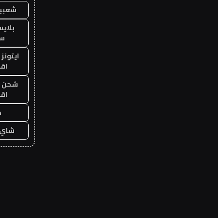
شعبية
بلاي
ست
ايتونز
اق
شحن يل
اق
ح
شاي 