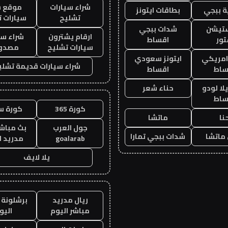
شراء سيارات
موقع ش
 ببجي
بطاقات ايتونز
تشليح
سيارات 
ستيشن
شدات ببجي
ارقام يشترون
شراء سي
ور
اقساط
سيارات تشليح
مصدو
 امريكي
ايتونز سعودي
شراء سيارات قديمة تشلي
ساط
اقساط
ا لودو
حناء شعر
ساط
كورة 365
كورة س
نا
ماتشا
جول العرب
بث مباشر
ماتشا
شدات ببجي تمارا
goalarab
مدريد ا
يلا لايف
ريال مدريد
برشلونة 
مباشر اليوم
اليو