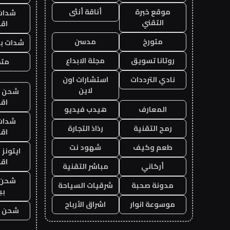
موقع خبرة
أناقة أنثى
شدات
التقني
اق
متورخ
مدسن
شدات بب
روتانا تسويق
مجلة الابداع
متجر
نادي الترددات
استشارات اون
لاين
شحن يل
اق
المعارف
هيدب فيديو
شدات
رمح التقنية
رذاذ التجارة
اق
طعم وكيف
شهود نت
ايتونز
اق
أركاني
مباشر التقنية
شحن 
مدونة صحبة
شرقيات السياحة
بب
موسوعة انوار
اشراق الأرباح
شحن يل