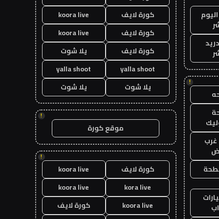
اليوم
كورة لايف
koora live
ر
كورة لايف
koora live
دريد
كورة لايف
يلا شوت
ر
yalla shoot
yalla shoot
!
يلا شوت
يلا شوت
ه
ة
!
ليك
موقع كورة
غرب
اض
!
طحة
كورة لايف
koora live
koora live
kora live
ارات
koora live
كورة لايف
ب