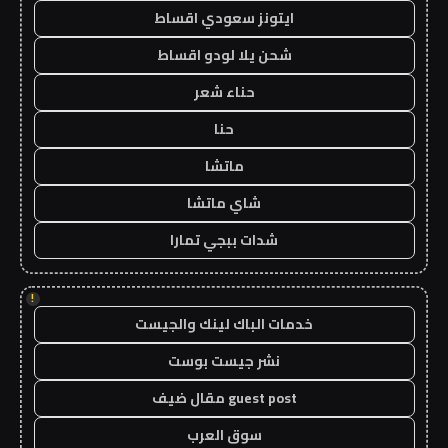
ايتونز سعودي اقساط
شحن يلا لودو اقساط
حناء شعر
حنا
ماتشا
شاي ماتشا
شدات ببجي تمارا
!
خدمات الباك لينك والجيست
نشر جيست بوست
guest post مقال ضيف
سوق العرب