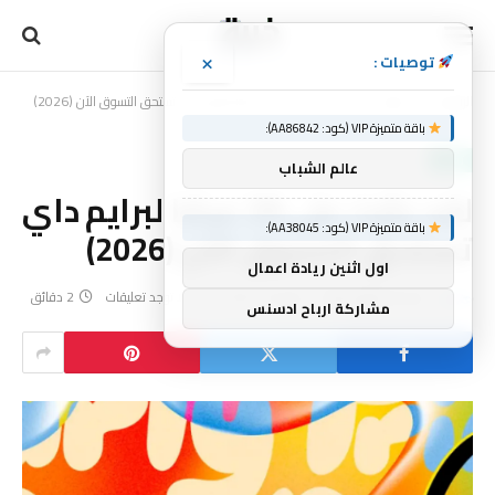
×
توصيات :
الرئيسية
تقنية
لقد عثرت على 29 عرضًا لبرايم داي تستحق التسوق الآن (2026)
»
»
باقة متميزة VIP (كود: AA86842):
تقنية
عالم الشباب
لقد عثرت على 29 عرضًا لبرايم داي
باقة متميزة VIP (كود: AA38045):
تستحق التسوق الآن (2026)
اول اثنين ريادة اعمال
بواسطة
فريق خبرة
يونيو 20, 2026
لا توجد تعليقات
2 دقائق
مشاركة ارباح ادسنس