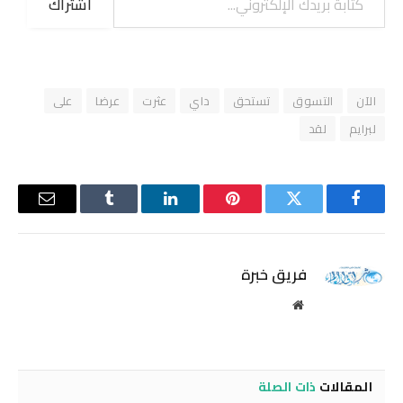
اشتراك
الآن
التسوق
تستحق
داي
عثرت
عرضا
على
لبرايم
لقد
فيسبوك
تويتر
بينتيريست
لينكدإن
Tumblr
البريد
الإلكترو
فريق خبرة
موقع
الويب
المقالات
ذات الصلة