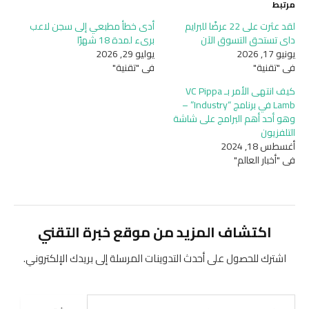
مرتبط
لقد عثرت على 22 عرضًا للبرايم
أدى خطأ مطبعي إلى سجن لاعب
داي تستحق التسوق الآن
بريء لمدة 18 شهرًا
يونيو 17, 2026
يوليو 29, 2026
في "تقنية"
في "تقنية"
كيف انتهى الأمر بـ VC Pippa
Lamb في برنامج “Industry” –
وهو أحد أهم البرامج على شاشة
التلفزيون
أغسطس 18, 2024
في "أخبار العالم"
اكتشاف المزيد من موقع خبرة التقني
اشترك للحصول على أحدث التدوينات المرسلة إلى بريدك الإلكتروني.
كتابة بريدك الإلكتروني...