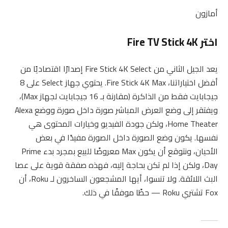
أمازون
اختر Fire TV Stick 4K
يعد الجيل الثاني من Fire Stick 4K Select إصدارًا اقتصاديًا من
أفضل اختياراتنا، Fire Stick 4K Max. يحتوي جهاز Select على 8
جيجابايت فقط من الذاكرة (مقارنة بـ 16 جيجابايت لجهاز Max)،
ويفتقر إلى وضع العرض المباشر صورة داخل صورة ووضع Alexa
Home Theater، ولكن جودة الفيديو وخيارات المحتوى هي
نفسها. يكون وضع الصورة داخل الصورة مفيدًا في بعض
الأحيان، ونتوقع أن يكون Max معروضًا للبيع بمجرد بدء Prime
Day، ولكن إذا لم تكن بحاجة إليه، فهذه صفقة قوية على عصا
البث اللائقة. ولا تنسوا، أيها المشجعون الساخرون لـ Roku، أن
Fox تشتري Roku — حظًا موفقًا في ذلك.