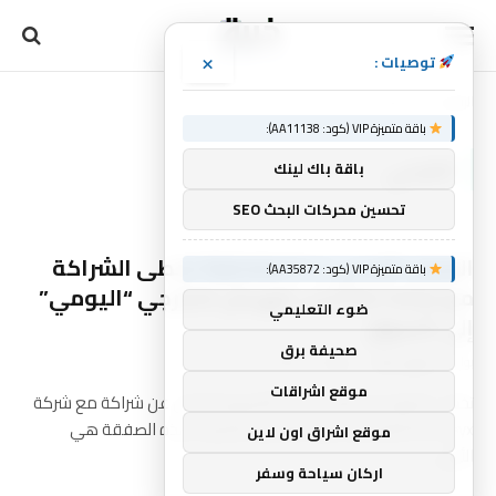
×
توصيات :
الرئيسية
الفرعي
»
باقة متميزة VIP (كود: AA11138):
الفرعي
باقة باك لينك
تحسين محركات البحث SEO
العرض الفرعي لـ Alphabet X تخطى الشراكة
باقة متميزة VIP (كود: AA35872):
مع Arc’teryx لجلب الهيكل الخارجي “اليومي”
ضوء التعليمي
إلى السوق
صحيفة برق
بواسطة
فريق خبرة
يوليو 27, 2024
0
موقع اشراقات
تخطي الخروج من التخفي هذا الأسبوع للإعلان عن شراكة مع شركة
Arc’teryx المتخصصة في الملابس الخارجية. هذه الصفقة هي
موقع اشراق اون لاين
الأولى…
اركان سياحة وسفر