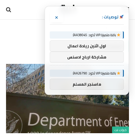
×
توصيات :
الرئيسية
المتجددة
»
باقة متميزة VIP (كود: AA38045):
المتجددة
اول اثنين ريادة اعمال
مشاركة ارباح ادسنس
باقة متميزة VIP (كود: AA26790):
ماسنجر المسلم
خبرات نت