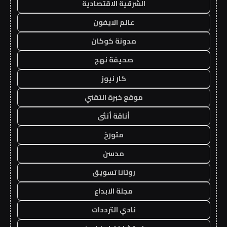
الشرقية الاقتصادية
عالم الايفون
مدونة كوكان
صحيفة نهج
كار نيوز
موقع خبرة التقني
أناقة أنثى
متورخ
مدسن
روتانا تسويق
مجلة الابداع
نادي الترددات