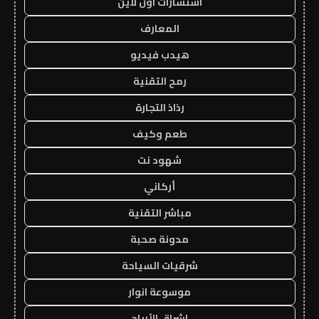
استشارات اون لاين
المعارف
هيدب فيديو
رمح التقنية
رذاذ التجارة
طعم وكيف
شهود نت
أركاني
مباشر التقنية
مدونة صحبة
شرقيات السياحة
موسوعة انوار
اشراق الأرباح